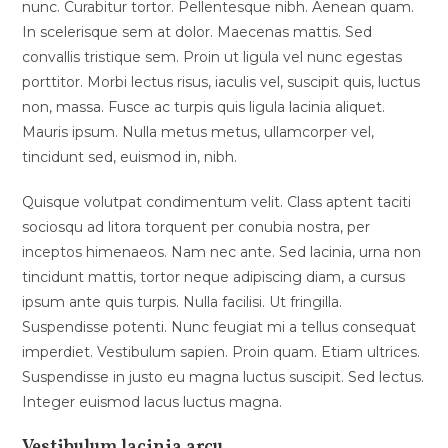
nunc. Curabitur tortor. Pellentesque nibh. Aenean quam.
In scelerisque sem at dolor. Maecenas mattis. Sed
convallis tristique sem. Proin ut ligula vel nunc egestas
porttitor. Morbi lectus risus, iaculis vel, suscipit quis, luctus
non, massa. Fusce ac turpis quis ligula lacinia aliquet.
Mauris ipsum. Nulla metus metus, ullamcorper vel,
tincidunt sed, euismod in, nibh.
Quisque volutpat condimentum velit. Class aptent taciti
sociosqu ad litora torquent per conubia nostra, per
inceptos himenaeos. Nam nec ante. Sed lacinia, urna non
tincidunt mattis, tortor neque adipiscing diam, a cursus
ipsum ante quis turpis. Nulla facilisi. Ut fringilla.
Suspendisse potenti. Nunc feugiat mi a tellus consequat
imperdiet. Vestibulum sapien. Proin quam. Etiam ultrices.
Suspendisse in justo eu magna luctus suscipit. Sed lectus.
Integer euismod lacus luctus magna.
Vestibulum lacinia arcu